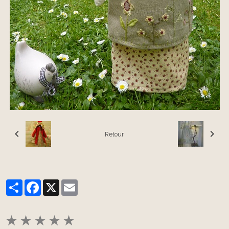
Retour
Partager
Facebook
X
Email
★
★
★
★
★