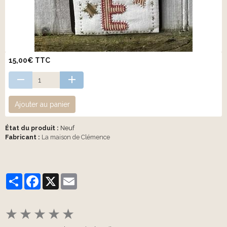
15,00€ TTC
Ajouter au panier
État du produit :
Neuf
Fabricant :
La maison de Clémence
Partager
Facebook
X
Email
★
★
★
★
★