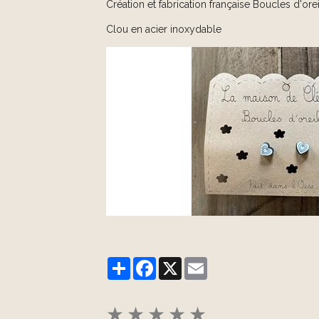
Création et fabrication française Boucles d'ore
Clou en acier inoxydable
Partager
Facebook
X
Email
★
★
★
★
★