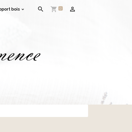
0
pport bois