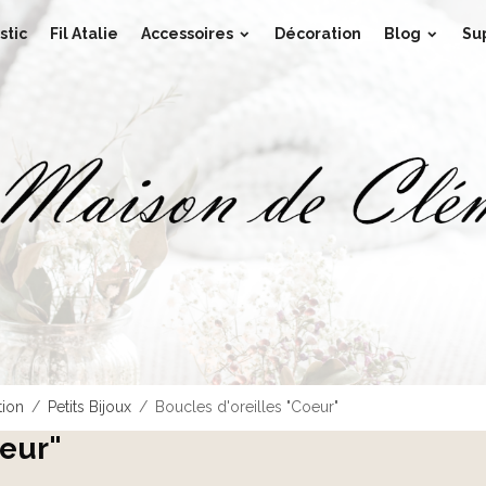
stic
Fil Atalie
Accessoires
Décoration
Blog
Su
tion
Petits Bijoux
Boucles d'oreilles "Coeur"
oeur"