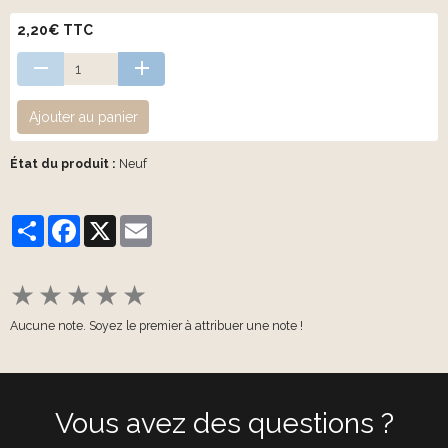
2,20€ TTC
Ajouter au panier
État du produit :
Neuf
Partager
Facebook
X
Email
★
★
★
★
★
Aucune note. Soyez le premier à attribuer une note !
Vous avez des questions ?