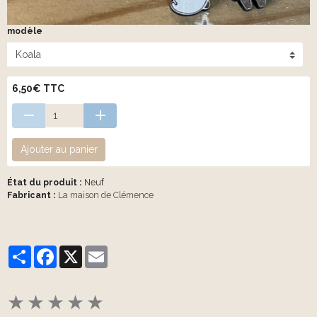
modèle
6,50€ TTC
Ajouter au panier
État du produit :
Neuf
Fabricant :
La maison de Clémence
Partager
Facebook
X
Email
★
★
★
★
★