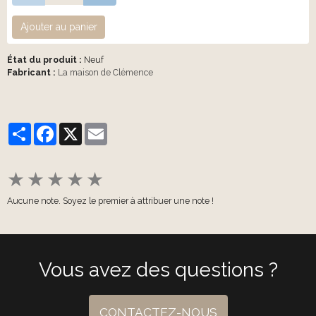
Ajouter au panier
État du produit :
Neuf
Fabricant :
La maison de Clémence
Partager
Facebook
X
Email
★
★
★
★
★
Aucune note. Soyez le premier à attribuer une note !
Vous avez des questions ?
CONTACTEZ-NOUS