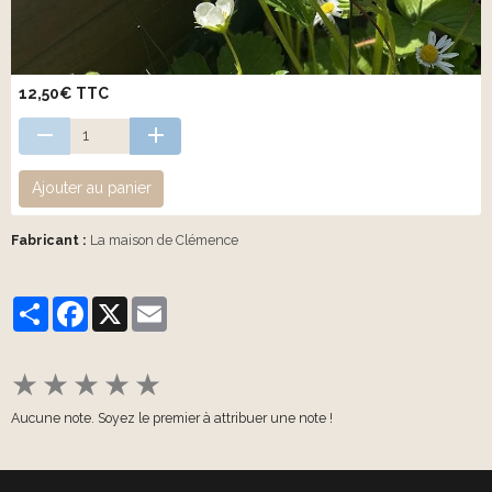
12,50€ TTC
Ajouter au panier
Fabricant :
La maison de Clémence
Partager
Facebook
X
Email
★
★
★
★
★
Aucune note. Soyez le premier à attribuer une note !