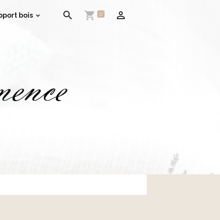
0
pport bois