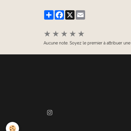
Partager
Facebook
X
Email
★
★
★
★
★
Aucune note. Soyez le premier à attribuer une 