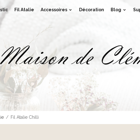
stic
Fil Atalie
Accessoires
Décoration
Blog
Su
lie
Fil Atalie Chilli