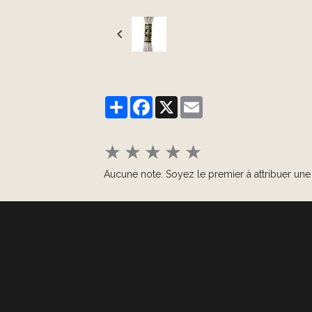
Partager
Facebook
X
Email
★
★
★
★
★
Aucune note. Soyez le premier à attribuer une 