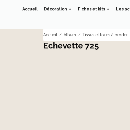
Accueil
Décoration
Fiches et kits
Les ac
Accueil
Album
Tissus et toiles à broder
Echevette 725