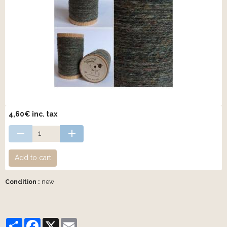
4,60€ inc. tax
Add to cart
Condition :
new
Partager
Facebook
X
Email